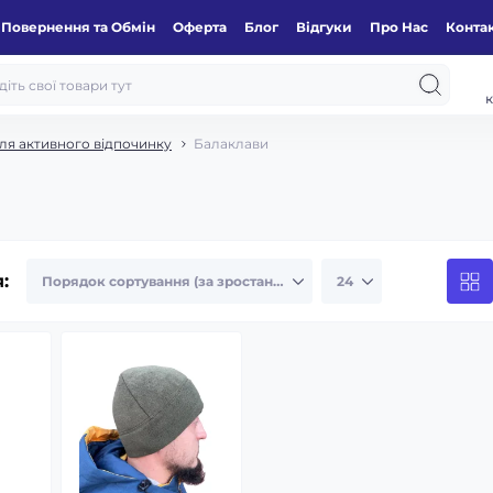
Повернення та Обмін
Оферта
Блог
Відгуки
Про Нас
Конта
к
для активного відпочинку
Балаклави
: