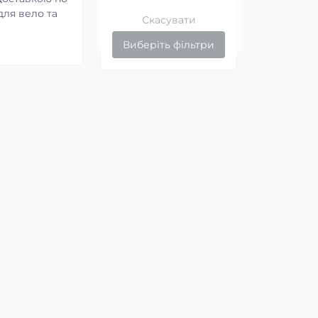
для вело та
Скасувати
Виберіть фільтри