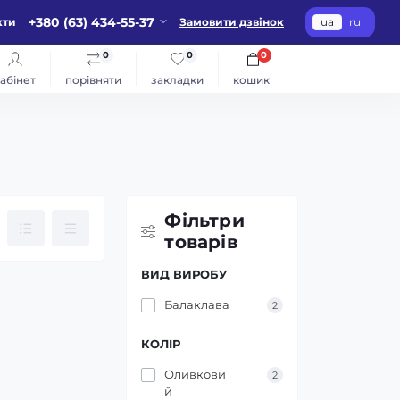
+380 (63) 434-55-37
кти
Замовити дзвінок
ua
ru
0
0
0
абінет
порівняти
закладки
кошик
Фільтри
товарів
ВИД ВИРОБУ
Балаклава
2
КОЛІР
Оливкови
2
й