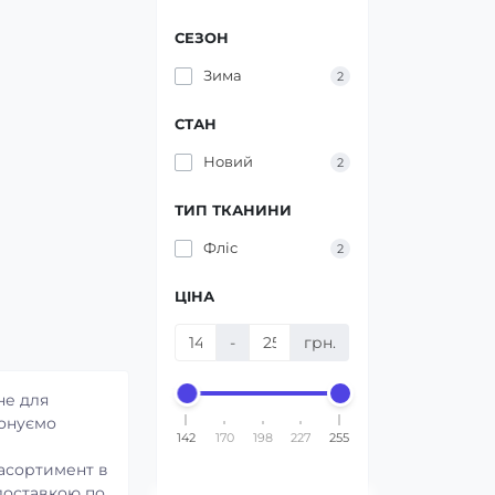
СЕЗОН
Зима
2
СТАН
Новий
2
ТИП ТКАНИНИ
Фліс
2
ЦІНА
-
грн.
не для
понуємо
142
170
198
227
255
і
 асортимент в
доставкою по