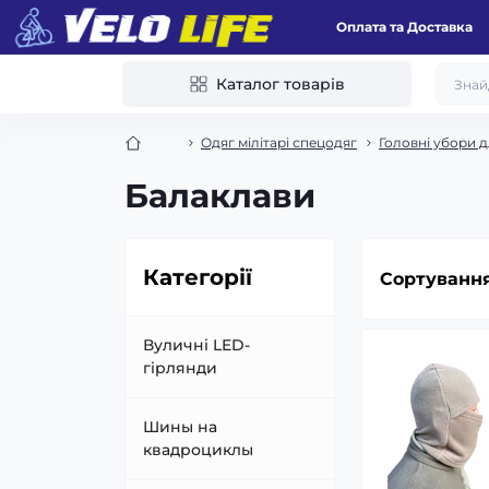
Оплата та Доставка
Каталог товарів
Одяг мілітарі спецодяг
Головні убори 
Балаклави
Категорії
Сортування
Вуличні LED-
гірлянди
Шины на
квадроциклы