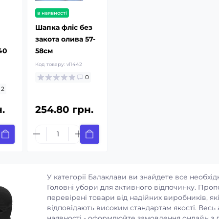
в наявності
Шапка фліс без
закота олива 57-
40
58см
Код товару:
vl1442
0
2
.
254.80 грн.
У категорії Балаклави ви знайдете все необхід
Головні убори для активного відпочинку. Про
перевірені товари від надійних виробників, як
відповідають високим стандартам якості. Весь
наявності - оформлюйте замовлення онлайн з 