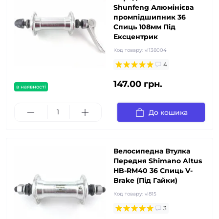
Shunfeng Алюмінієва
промпідшипник 36
Спиць 108мм Під
Ексцентрик
Код товару:
vl138004
4
147.00 грн.
в наявності
До кошика
Велосипедна Втулка
Передня Shimano Altus
HB-RM40 36 Спиць V-
Brake (Під Гайки)
Код товару:
vl815
3