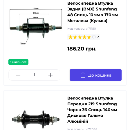
Велосипедна Втулка
Задня (BMX) Shunfeng
48 Спиць 10мм x 170мм
Металева (Кулька)
Код товару:
vl71150
2
186.20 грн.
в наявності
До кошика
Велосипедна Втулка
Передня 219 Shunfeng
Чорна 36 Спиць 140мм
Дискове Гальмо
Алюміній
Код товару:
vl72058