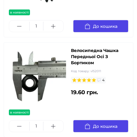
в наявності
До кошика
Велосипедна Чашка
Передньої Осі З
Бортиком
Код товару:
vl52011
4
19.60 грн.
в наявності
До кошика