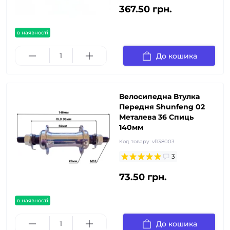
367.50 грн.
в наявності
До кошика
Велосипедна Втулка
Передня Shunfeng 02
Металева 36 Спиць
140мм
Код товару:
vl138003
3
73.50 грн.
в наявності
До кошика