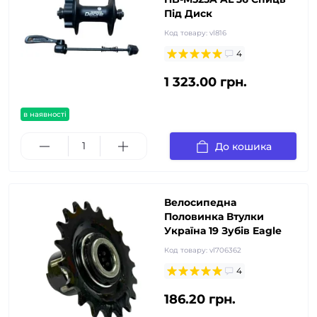
Під Диск
Код товару:
vl816
4
1 323.00 грн.
в наявності
До кошика
Велосипедна
Половинка Втулки
Україна 19 Зубів Eagle
Код товару:
vl706362
4
186.20 грн.