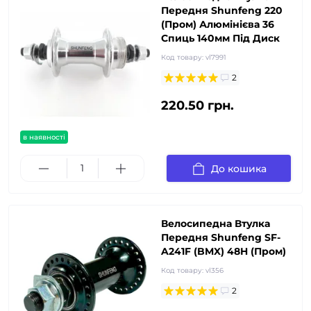
Передня Shunfeng 220
(Пром) Алюмінієва 36
Спиць 140мм Під Диск
Код товару:
vl7991
2
220.50 грн.
в наявності
До кошика
Велосипедна Втулка
Передня Shunfeng SF-
A241F (BMX) 48H (Пром)
Код товару:
vl356
2