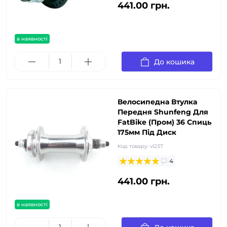
441.00 грн.
в наявності
До кошика
Велосипедна Втулка
Передня Shunfeng Для
FatBike (Пром) 36 Спиць
175мм Під Диск
Код товару:
vl237
4
441.00 грн.
в наявності