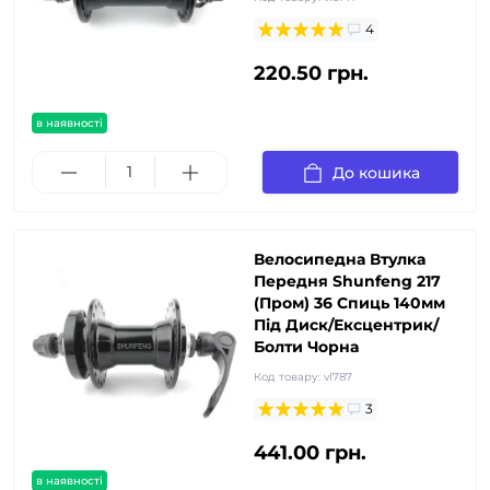
4
220.50 грн.
в наявності
До кошика
Велосипедна Втулка
Передня Shunfeng 217
(Пром) 36 Спиць 140мм
Під Диск/Ексцентрик/
Болти Чорна
Код товару:
vl787
3
441.00 грн.
в наявності