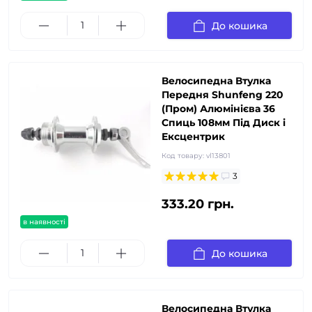
До кошика
Велосипедна Втулка
Передня Shunfeng 220
(Пром) Алюмінієва 36
Спиць 108мм Під Диск і
Ексцентрик
Код товару:
vl13801
3
333.20 грн.
в наявності
До кошика
Велосипедна Втулка