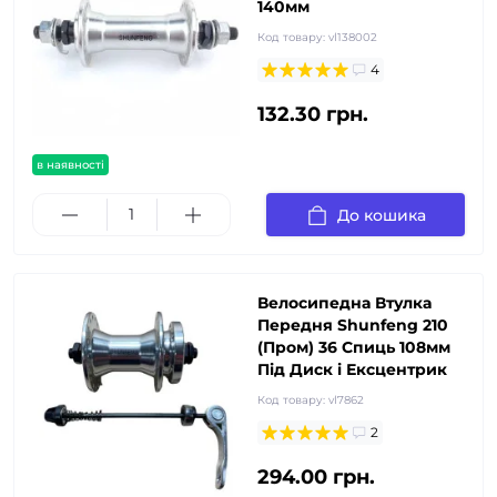
140мм
Код товару:
vl138002
4
132.30 грн.
в наявності
До кошика
Велосипедна Втулка
Передня Shunfeng 210
(Пром) 36 Спиць 108мм
Під Диск і Ексцентрик
Код товару:
vl7862
2
294.00 грн.