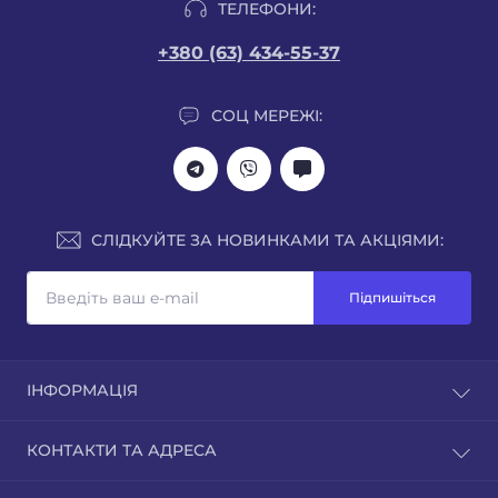
ТЕЛЕФОНИ:
+380 (63) 434-55-37
СОЦ МЕРЕЖІ:
СЛІДКУЙТЕ ЗА НОВИНКАМИ ТА АКЦІЯМИ:
Підпишіться
ІНФОРМАЦІЯ
Оплата та Доставка
КОНТАКТИ ТА АДРЕСА
Повернення та Обмін
Публічний договір
вул. Привокзальна 34, Вінниця, Україна