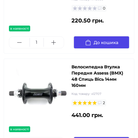
0
220.50 грн.
в наявності
До кошика
Велосипедна Втулка
Передня Assess (BMX)
48 Спиць Вісь 14мм
160мм
Код товару:
vl2707
2
441.00 грн.
в наявності