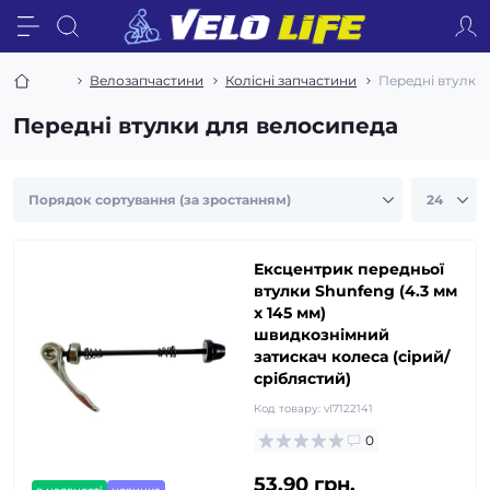
Велозапчастини
Колісні запчастини
Передні втулки
Передні втулки для велосипеда
Ексцентрик передньої
втулки Shunfeng (4.3 мм
х 145 мм)
швидкознімний
затискач колеса (сірий/
сріблястий)
Код товару:
vl7122141
0
53.90 грн.