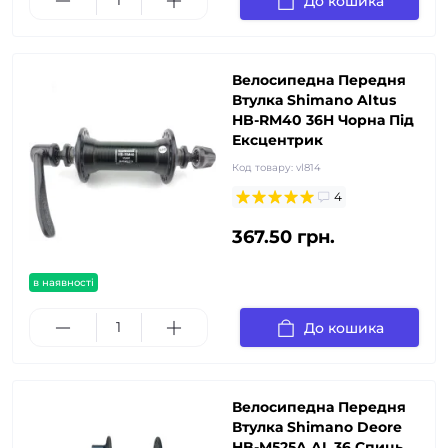
До кошика
Велосипедна Передня
Втулка Shimano Altus
HB-RM40 36H Чорна Під
Ексцентрик
Код товару:
vl814
4
367.50 грн.
в наявності
До кошика
Велосипедна Передня
Втулка Shimano Deore
HB-M525A AL 36 Спиць