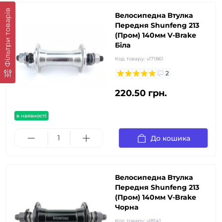
Фільтри товарів
Велосипедна Втулка
Передня Shunfeng 213
(Пром) 140мм V-Brake
Біла
Код товару:
vl71861
2
220.50 грн.
в наявності
До кошика
Велосипедна Втулка
Передня Shunfeng 213
(Пром) 140мм V-Brake
Чорна
Код товару:
vl8141