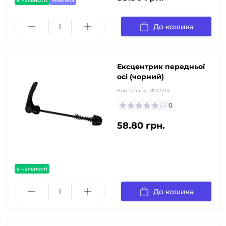
в наявності
новинка
До кошика
Ексцентрик передньої
осі (чорний)
Код товару:
vl712214
0
58.80 грн.
в наявності
До кошика