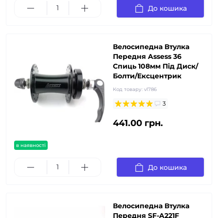
До кошика
Велосипедна Втулка
Передня Assess 36
Спиць 108мм Під Диск/
Болти/Ексцентрик
Код товару:
vl786
3
441.00 грн.
в наявності
До кошика
Велосипедна Втулка
Передня SF-A221F