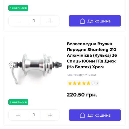
в наявності
До кошика
Велосипедна Втулка
Передня Shunfeng 210
Алюмінієва (Кулька) 36
Спиць 108мм Під Диск
(На Болтах) Хром
Код товару:
vl12802
2
220.50 грн.
в наявності
До кошика