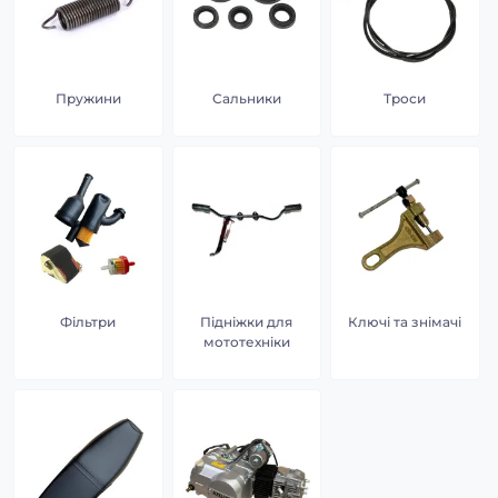
Пружини
Сальники
Троси
Фільтри
Підніжки для
Ключі та знімачі
мототехніки