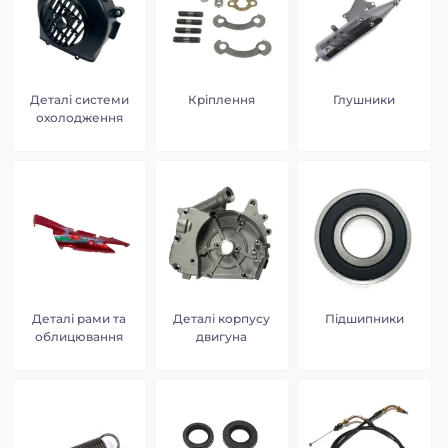
Деталі системи
Кріплення
Глушники
охолодження
Деталі рами та
Деталі корпусу
Підшипники
облицювання
двигуна