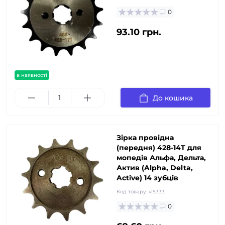
0
93.10 грн.
в наявності
До кошика
Зірка провідна
(передня) 428-14T для
мопедів Альфа, Дельта,
Актив (Alpha, Delta,
Active) 14 зубців
Код товару:
vl5333
0