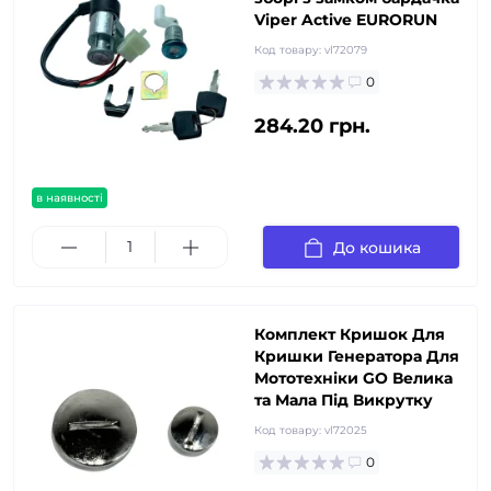
Viper Active EURORUN
Код товару:
vl72079
0
284.20 грн.
в наявності
До кошика
Комплект Кришок Для
Кришки Генератора Для
Мототехніки GO Велика
та Мала Під Викрутку
Код товару:
vl72025
0