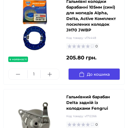
Гальмівні колодки
барабанні 105мм (сині)
для мопедів Alpha,
Delta, Active Комплект
посилених колодок
JH70 JWBP
Код товару:
vl74448
0
205.80 грн.
в наявності
До кошика
Гальмівний барабан
Delta задній із
колодками Fengrui
Код товару:
vl712266
0