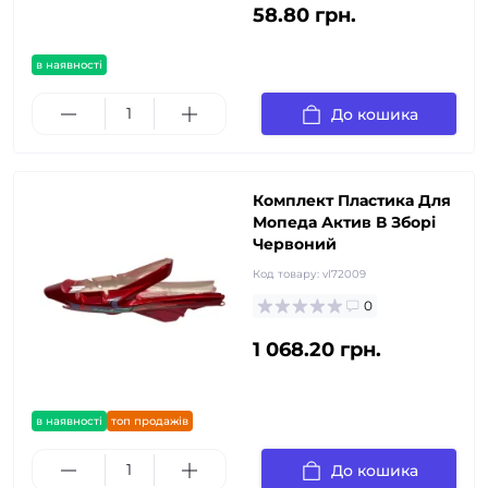
58.80 грн.
в наявності
До кошика
Комплект Пластика Для
Мопеда Актив В Зборі
Червоний
Код товару:
vl72009
0
1 068.20 грн.
в наявності
топ продажів
До кошика