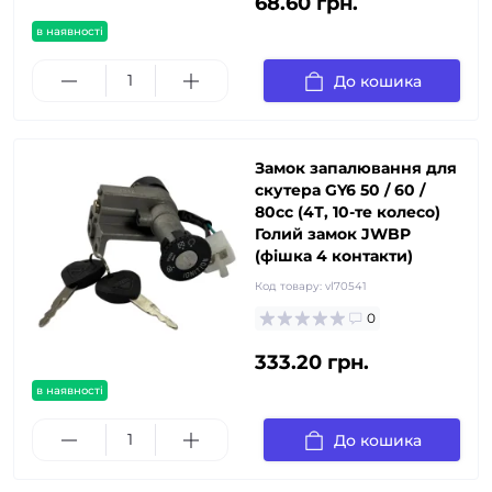
68.60 грн.
в наявності
До кошика
Замок запалювання для
скутера GY6 50 / 60 /
80сс (4Т, 10-те колесо)
Голий замок JWBP
(фішка 4 контакти)
Код товару:
vl70541
0
333.20 грн.
в наявності
До кошика