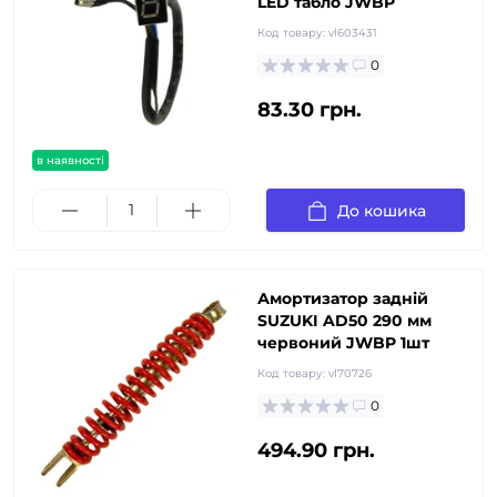
LED табло JWBP
Код товару:
vl603431
0
83.30 грн.
в наявності
До кошика
Амортизатор задній
SUZUKI AD50 290 мм
червоний JWBP 1шт
Код товару:
vl70726
0
494.90 грн.