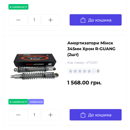
в наявності
До кошика
Амортизатори Мінск
345мм Хром R-GUANG
(2шт)
Код товару:
vl712251
0
1 568.00 грн.
в наявності
новинка
До кошика