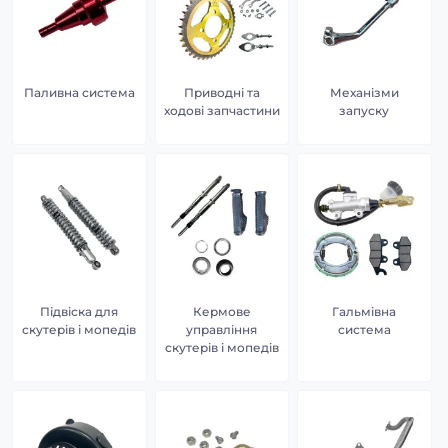
Паливна система
Приводні та
Механізми
ходові запчастини
запуску
Підвіска для
Кермове
Гальмівна
скутерів і мопедів
управління
система
скутерів і мопедів