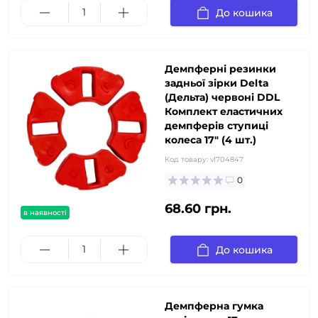
До кошика
Демпферні резинки
задньої зірки Delta
(Дельта) червоні DDL
Комплект еластичних
демпферів ступиці
колеса 17" (4 шт.)
Код товару:
vl704847
0
68.60 грн.
в наявності
До кошика
Демпферна гумка