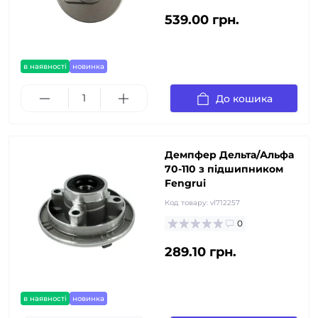
539.00 грн.
в наявності
новинка
До кошика
Демпфер Дельта/Альфа
70-110 з підшипником
Fengrui
Код товару:
vl712257
0
289.10 грн.
в наявності
новинка