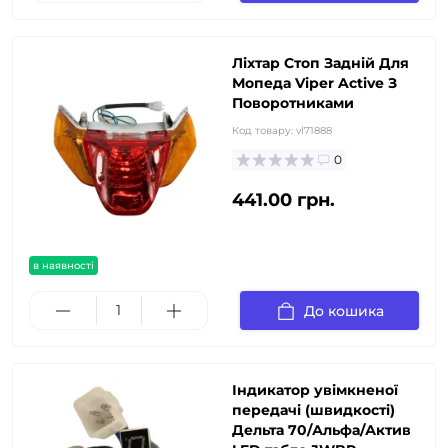
Ліхтар Стоп Задній Для
Мопеда Viper Active З
Поворотниками
Код товару:
vl71888
0
441.00 грн.
в наявності
До кошика
Індикатор увімкненої
передачі (швидкості)
Дельта 70/Альфа/Актив