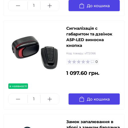
До кошика
Сигналізація с
габаритом та дзвінок
A5P-LED виносна
кнопка
Код товару:
vl72066
0
1 097.60 грн.
в наявності
До кошика
Замок запалювання в
зборі з замком бардачка