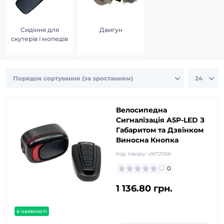
Сидіння для
Двигун
скутерів і мопедів
Велосипедна
Сигналізація A5P-LED З
Габаритом та Дзвінком
Виносна Кнопка
Код товару:
vlK72066
0
1 136.80 грн.
в наявності