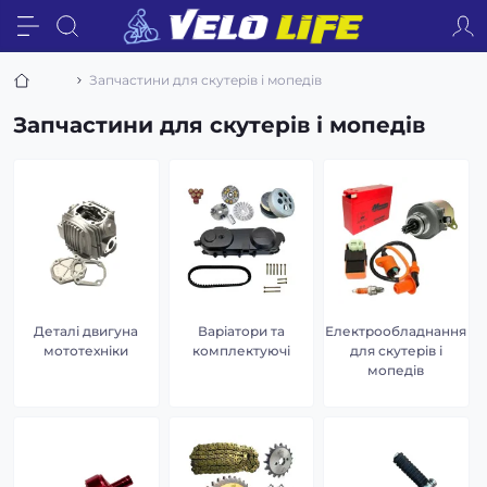
Запчастини для скутерів і мопедів
Запчастини для скутерів і мопедів
Деталі двигуна
Варіатори та
Електрообладнання
мототехніки
комплектуючі
для скутерів і
мопедів