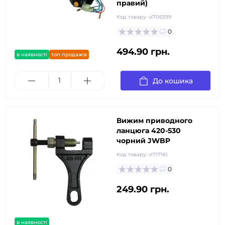
правий)
Код товару:
vl706399
0
494.90 грн.
в наявності
топ продажів
До кошика
Вижим приводного
ланцюга 420-530
чорний JWBP
Код товару:
vl717161
0
249.90 грн.
в наявності