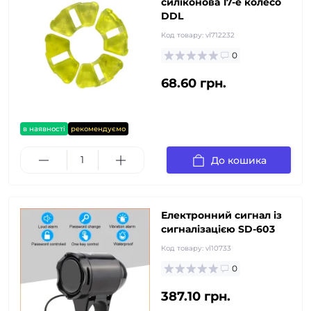
силіконова 17-е колесо
DDL
Код товару:
vl712232
0
68.60 грн.
в наявності
рекомендуємо
До кошика
Електронний сигнал із
сигналізацією SD-603
Код товару:
vl10733
0
387.10 грн.