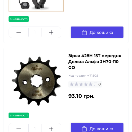
в наявності
До кошика
Зірка 428H-15T передня
Дельта Альфа JH70-110
GO
Код товару:
vl71505
0
93.10 грн.
в наявності
До кошика