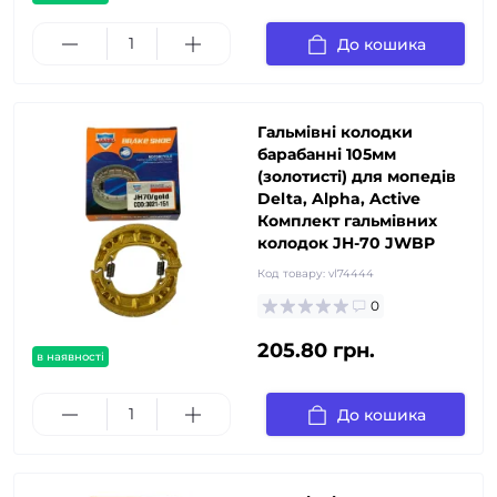
До кошика
Гальмівні колодки
барабанні 105мм
(золотисті) для мопедів
Delta, Alpha, Active
Комплект гальмівних
колодок JH-70 JWBP
Код товару:
vl74444
0
205.80 грн.
в наявності
До кошика