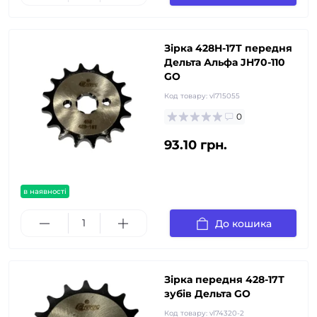
Зірка 428H-17T передня
Дельта Альфа JH70-110
GO
Код товару:
vl715055
0
93.10 грн.
в наявності
До кошика
Зірка передня 428-17Т
зубів Дельта GO
Код товару:
vl74320-2