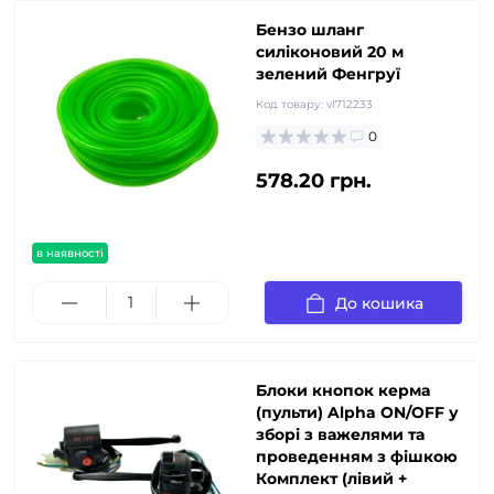
Бензо шланг
силіконовий 20 м
зелений Фенгруї
Код товару:
vl712233
0
578.20 грн.
в наявності
До кошика
Блоки кнопок керма
(пульти) Alpha ON/OFF у
зборі з важелями та
проведенням з фішкою
Комплект (лівий +