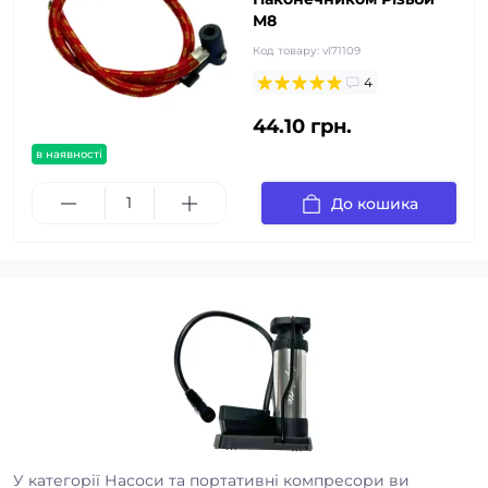
М8
Код товару:
vl71109
4
44.10 грн.
в наявності
До кошика
У категорії Насоси та портативні компресори ви