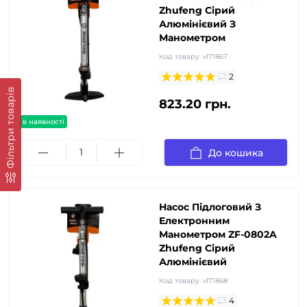
Zhufeng Сірий
Алюмінієвий З
Манометром
Код товару:
vl71867
2
Фільтри товарів
823.20 грн.
в наявності
До кошика
Насос Підлоговий З
Електронним
Манометром ZF-0802A
Zhufeng Сірий
Алюмінієвий
Код товару:
vl71868
4