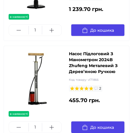
1 239.70 грн.
в наявності
До кошика
Насос Підлоговий З
Манометром 2024B
Zhufeng Металевий З
Дерев’яною Ручкою
Код товару:
vl71866
2
455.70 грн.
в наявності
До кошика