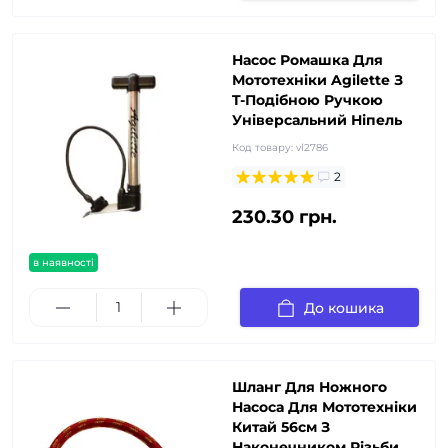
Насос Ромашка Для
Мототехніки Agilette З
T-Подібною Ручкою
Універсальний Ніпель
Код товару:
vl2786
2
230.30 грн.
в наявності
До кошика
Шланг Для Ножного
Насоса Для Мототехніки
Китай 56см З
Наконечником Різьби