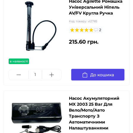
Насос Agilette Ромашка
Універсальний Ніпель
AV/FV Кругла Ручка
Код товару:
vl2785
2
215.60 грн.
в наявності
До кошика
Насос Акумуляторний
MX 2003 25 Bar Для
Вело/Мото/Авто
Транспорту З
Автоматичними
Налаштуваннями