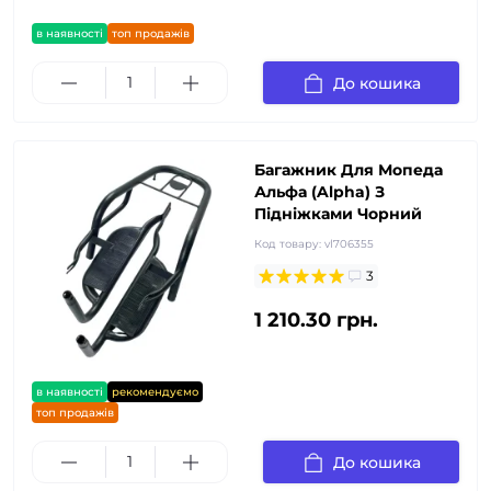
в наявності
топ продажів
До кошика
Багажник Для Мопеда
Альфа (Alpha) З
Підніжками Чорний
Код товару:
vl706355
3
1 210.30 грн.
в наявності
рекомендуємо
топ продажів
До кошика