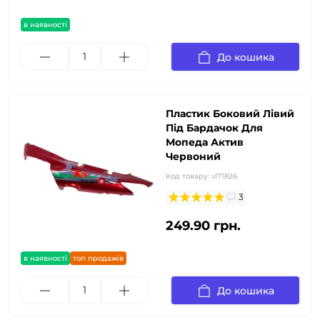
в наявності
До кошика
Пластик Боковий Лівий
Під Бардачок Для
Мопеда Актив
Червоний
Код товару:
vl71826
3
249.90 грн.
в наявності
топ продажів
До кошика