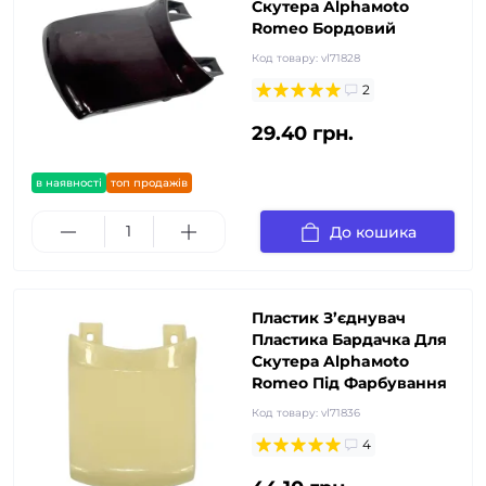
Скутера Alphaмoto
Romeo Бордовий
Код товару:
vl71828
2
29.40 грн.
в наявності
топ продажів
До кошика
Пластик З’єднувач
Пластика Бардачка Для
Скутера Alphaмoto
Romeo Під Фарбування
Код товару:
vl71836
4