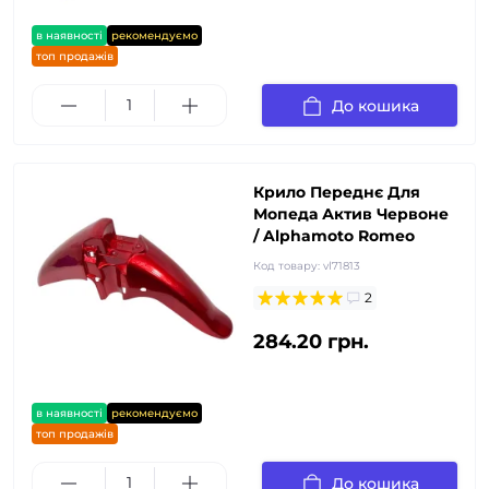
в наявності
рекомендуємо
топ продажів
До кошика
Крило Переднє Для
Мопеда Актив Червоне
/ Alphamoto Romeo
Код товару:
vl71813
2
284.20 грн.
в наявності
рекомендуємо
топ продажів
До кошика