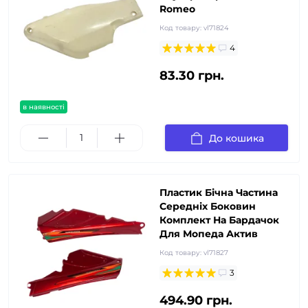
Romeo
Код товару:
vl71824
4
83.30 грн.
в наявності
До кошика
Пластик Бічна Частина
Середніх Боковин
Комплект На Бардачок
Для Мопеда Актив
Код товару:
vl71827
3
494.90 грн.