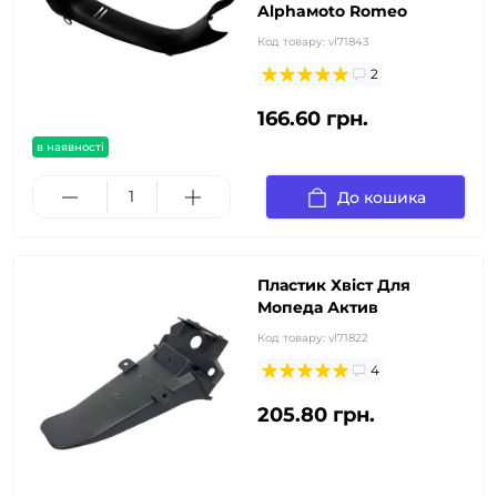
Alphaмoto Romeo
Код товару:
vl71843
2
166.60 грн.
в наявності
До кошика
Пластик Хвіст Для
Мопеда Актив
Код товару:
vl71822
4
205.80 грн.