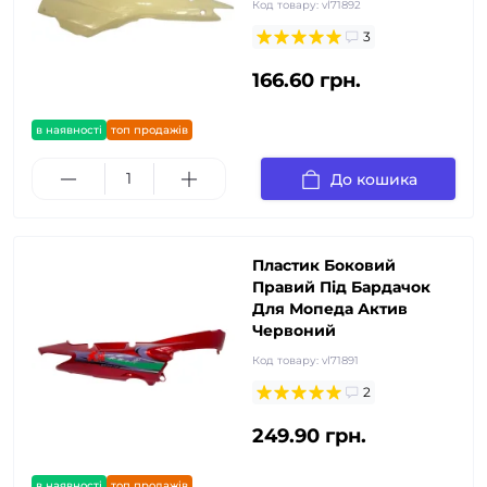
Код товару:
vl71892
3
166.60 грн.
в наявності
топ продажів
До кошика
Пластик Боковий
Правий Під Бардачок
Для Мопеда Актив
Червоний
Код товару:
vl71891
2
249.90 грн.
в наявності
топ продажів