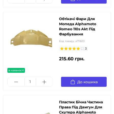
Обтікачі Фари Для
Мопеда Alphamoto
Romeo 110s Akt Під
Фарбування
Код товару:
vl71820
3
215.60 грн.
в наявності
До кошика
Пластик Бічна Частина
Права Під Двигун Для
Скутера Alphaмoto