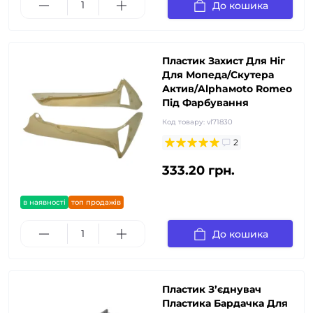
До кошика
Пластик Захист Для Ніг
Для Мопеда/Скутера
Актив/Alphaмoto Romeo
Під Фарбування
Код товару:
vl71830
2
333.20 грн.
в наявності
топ продажів
До кошика
Пластик З’єднувач
Пластика Бардачка Для