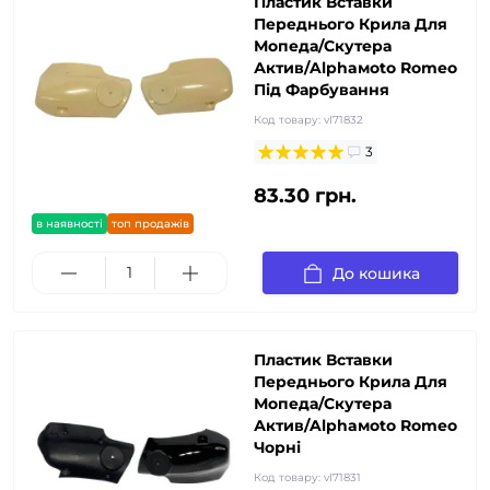
Пластик Вставки
Переднього Крила Для
Мопеда/Скутера
Актив/Alphaмoto Romeo
Під Фарбування
Код товару:
vl71832
3
83.30 грн.
в наявності
топ продажів
До кошика
Пластик Вставки
Переднього Крила Для
Мопеда/Скутера
Актив/Alphaмoto Romeo
Чорні
Код товару:
vl71831