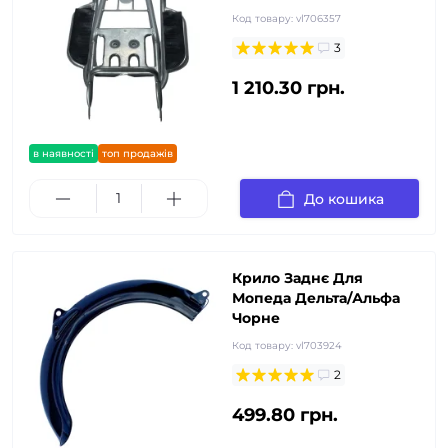
Код товару:
vl706357
3
1 210.30 грн.
в наявності
топ продажів
До кошика
Крило Заднє Для
Мопеда Дельта/Альфа
Чорне
Код товару:
vl703924
2
499.80 грн.