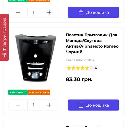
До кошика
Фільтри товарів
Пластик Бризговик Для
Мопеда/Скутера
Актив/Alphaмoto Romeo
Чорний
Код товару:
vl71842
4
83.30 грн.
в наявності
топ продажів
До кошика