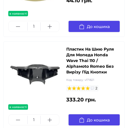
44.10 грн.
в наявності
До кошика
Пластик На Шию Руля
Для Мопеда Honda
Wave Thai 110 /
Alphaмoto Romeo Без
Вирізу Під Кнопки
Код товару:
vl71821
2
333.20 грн.
в наявності
До кошика