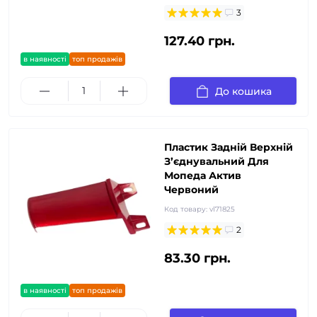
3
127.40 грн.
в наявності
топ продажів
До кошика
Пластик Задній Верхній
З’єднувальний Для
Мопеда Актив
Червоний
Код товару:
vl71825
2
83.30 грн.
в наявності
топ продажів