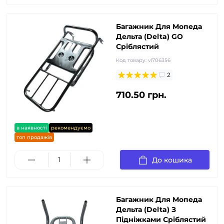
Багажник Для Мопеда
Дельта (Delta) GO
Сріблястий
Код товару:
vl706356
2
710.50 грн.
в наявності
рекомендуємо
топ продажів
До кошика
Багажник Для Мопеда
Дельта (Delta) З
Підніжками Сріблястий