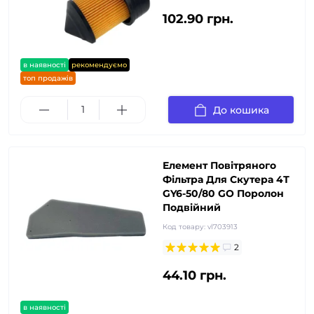
102.90 грн.
в наявності
рекомендуємо
топ продажів
До кошика
Елемент Повітряного
Фільтра Для Скутера 4Т
GY6-50/80 GO Поролон
Подвійний
Код товару:
vl703913
2
44.10 грн.
в наявності