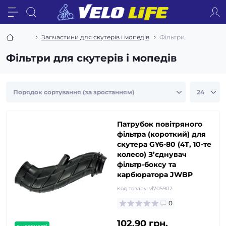
Запчастини для скутерів і мопедів
Фільтри
Фільтри для скутерів і мопедів
Патрубок повітряного
фільтра (короткий) для
скутера GY6-80 (4T, 10-те
колесо) З’єднувач
фільтр-боксу та
карбюратора JWBP
Код товару:
vl705902
0
102.90 грн.