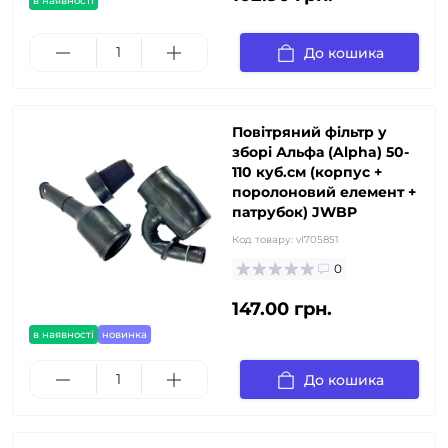
в наявності
До кошика
Повітряний фільтр у
зборі Альфа (Alpha) 50-
110 куб.см (корпус +
поролоновий елемент +
патрубок) JWBP
Код товару:
vl705851
0
147.00 грн.
в наявності
новинка
До кошика