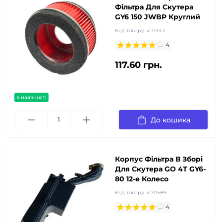
Фільтра Для Скутера
GY6 150 JWBP Круглий
Код товару:
vl71543
4
117.60 грн.
в наявності
До кошика
Корпус Фільтра В Зборі
Для Скутера GO 4Т GY6-
80 12-е Колесо
Код товару:
vl70589
4