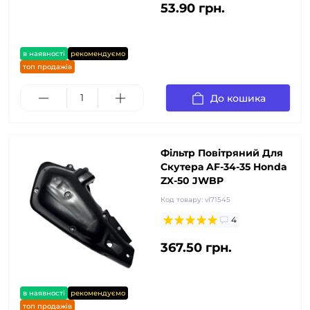
53.90 грн.
в наявності
рекомендуємо
топ продажів
До кошика
Фільтр Повітряний Для
Скутера AF-34-35 Honda
ZX-50 JWBP
Код товару:
vl71545
4
367.50 грн.
в наявності
рекомендуємо
топ продажів