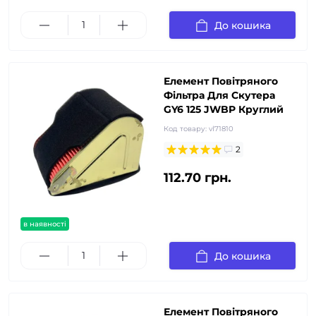
До кошика
Елемент Повітряного
Фільтра Для Скутера
GY6 125 JWBP Круглий
Код товару:
vl71810
2
112.70 грн.
в наявності
До кошика
Елемент Повітряного