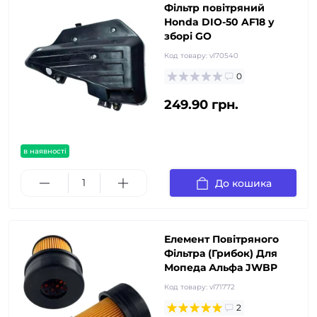
Фільтр повітряний
Honda DIO-50 AF18 у
зборі GO
Код товару:
vl70540
0
249.90 грн.
в наявності
До кошика
Елемент Повітряного
Фільтра (Грибок) Для
Мопеда Альфа JWBP
Код товару:
vl71772
2