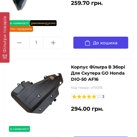
259.70 грн.
Фільтри товарів
в наявності
рекомендуємо
топ продажів
До кошика
Корпус Фільтра В Зборі
Для Скутера GO Honda
DIO-50 AF16
Код товару:
vl70393
3
294.00 грн.
в наявності