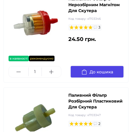
Нерозбірним Магнітом
Для Скутера
Код товару:
vl703346
3
24.50 грн.
в наявності
рекомендуємо
До кошика
Паливний Фільтр
Розбірний Пластиковий
Для Скутера
Код товару:
vl703347
2