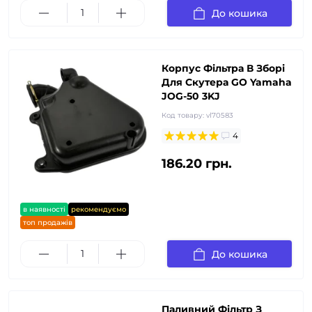
До кошика
Корпус Фільтра В Зборі
Для Скутера GO Yamaha
JOG-50 3KJ
Код товару:
vl70583
4
186.20 грн.
в наявності
рекомендуємо
топ продажів
До кошика
Паливний Фільтр З