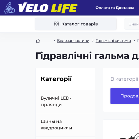
Оплата та Доставка
Каталог товарів
Велозапчастини
Гальмівні системи
Гідравлічні гальма 
Категорії
В категорі
Продов
Вуличні LED-
гірлянди
Шины на
квадроциклы