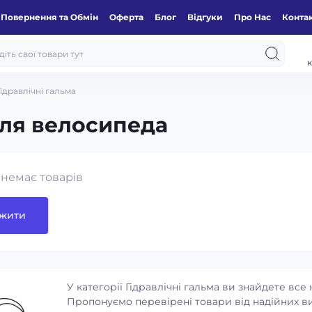
Повернення та Обмін
Оферта
Блог
Відгуки
Про Нас
Конта
к
Гідравлічні гальма
для велосипеда
ї немає товарів
жити
У категорії Гідравлічні гальма ви знайдете все
Пропонуємо перевірені товари від надійних ви