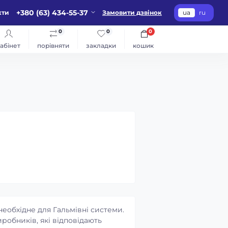
+380 (63) 434-55-37
кти
Замовити дзвінок
ua
ru
0
0
0
абінет
порівняти
закладки
кошик
 необхідне для Гальмівні системи.
робників, які відповідають