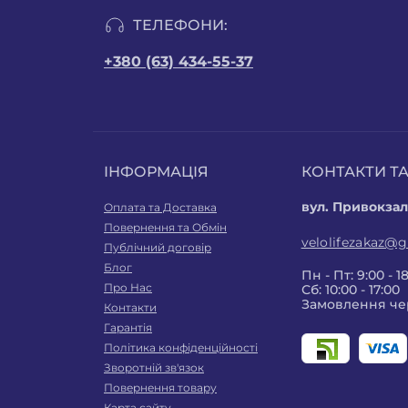
Підніжки
Спорядження
ТЕЛЕФОНИ:
Рукавички
Головні убори для
+380 (63) 434-55-37
активного
відпочинку
Насоси
Балаклави
Крила
ІНФОРМАЦІЯ
КОНТАКТИ ТА
Кошики
вул. Привокзал
Оплата та Доставка
Повернення та Обмін
velolifezakaz@
Публічний договір
Дзеркало
Блог
Пн - Пт: 9:00 - 1
Про Нас
Сб: 10:00 - 17:00
Замовлення чер
Замки для
Контакти
велосипедів
Гарантія
Політика конфіденційності
Зворотній зв'язок
Тримачі телефонів
Повернення товару
Карта сайту